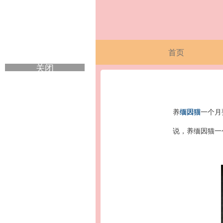
首页
关闭
养
缅因猫
一个月
说，养缅因猫一