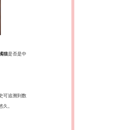
橘猫
是否是中
史可追溯到数
悠久。